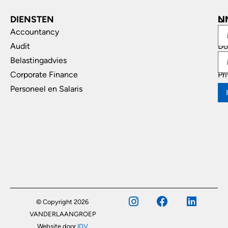
DIENSTEN
L
N
Accountancy
In
Audit
Do
Belastingadvies
Di
Corporate Finance
Pr
Personeel en Salaris
© Copyright 2026
VANDERLAANGROEP
Website door
IDV