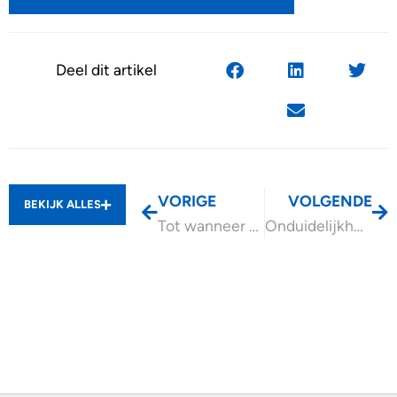
Deel dit artikel
VORIGE
VOLGENDE
BEKIJK ALLES
Tot wanneer wijzigen van verdeling tussen fiscale partners in IB?
Onduidelijkheid over de proeftijd komt de werkgever duur te staan