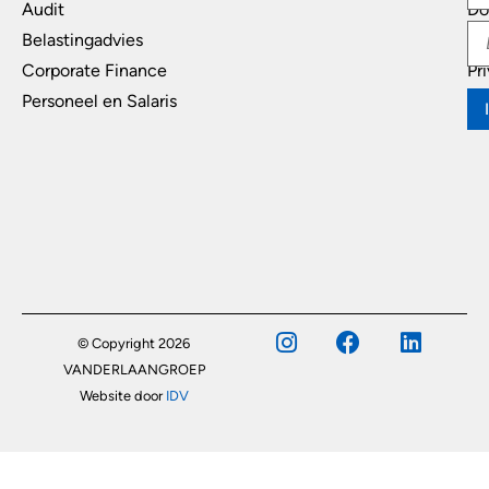
Audit
Do
Belastingadvies
Di
Corporate Finance
Pr
Personeel en Salaris
© Copyright 2026
VANDERLAANGROEP
Website door
IDV