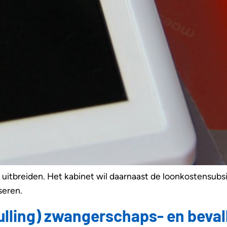
 uitbreiden. Het kabinet wil daarnaast de loonkostensub
eren.
ulling) zwangerschaps- en beval