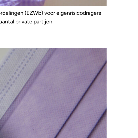
ordelingen (EZWb) voor eigenrisicodragers
ntal private partijen.