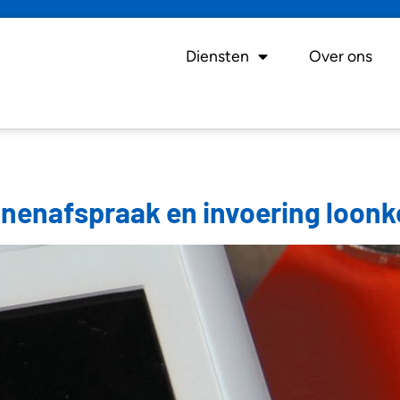
Diensten
Over ons
nenafspraak en invoering loonk