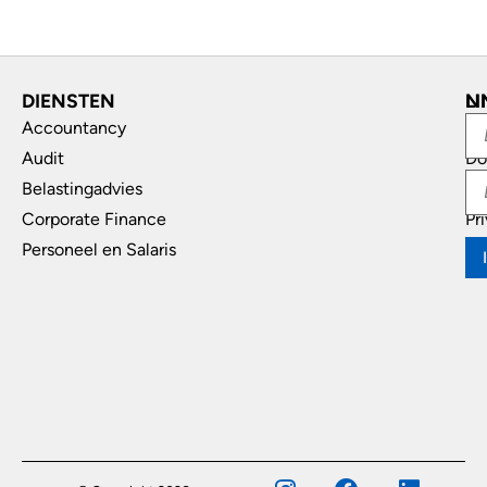
DIENSTEN
L
N
Accountancy
In
Audit
Do
Belastingadvies
Di
Corporate Finance
Pr
Personeel en Salaris