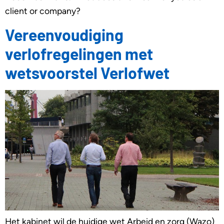
client or company?
Vereenvoudiging
verlofregelingen met
wetsvoorstel Verlofwet
Het kabinet wil de huidige wet Arbeid en zorg (Wazo)