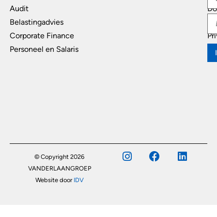
Audit
Do
Belastingadvies
Di
Corporate Finance
Pr
Personeel en Salaris
© Copyright 2026
VANDERLAANGROEP
Website door
IDV