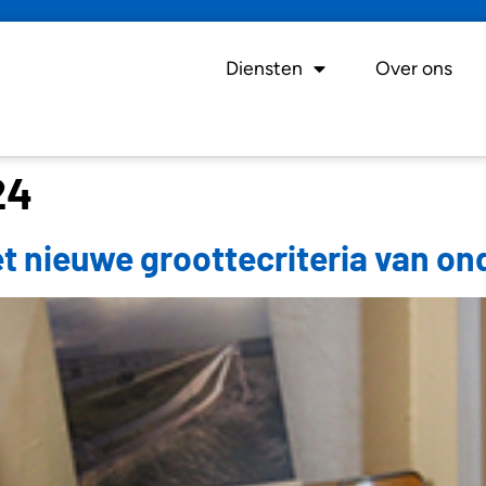
Diensten
Over ons
24
t nieuwe groottecriteria van o